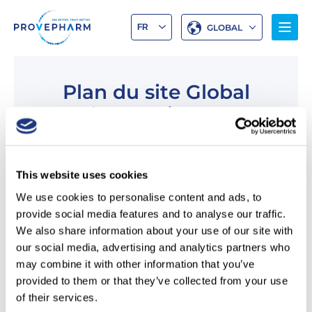
GLOBAL
Plan du site Global
A propos de nous
Notre histoire
Notre gourvernance
Nos engagements RSE
This website uses cookies
Notre Fonds de dotation
Notre présence internationale
We use cookies to personalise content and ads, to
Notre modèle de distribution directe
provide social media features and to analyse our traffic.
Notre réseau de distribution
We also share information about your use of our site with
Notre expertise colorants
our social media, advertising and analytics partners who
Notre R&D ciblée
may combine it with other information that you’ve
Notre expertise réglementaire et supply
provided to them or that they’ve collected from your use
Notre accompagnement des professionnels
of their services.
de santé