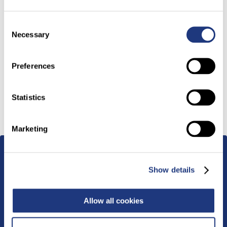
Portefeuille Produits
Carrière
Consent
Necessary
Nous rejoindre
Selection
Travailler chez Provepharm
Contactez-nous
Preferences
Espace Média
Statistics
Retour à l'accueil
Marketing
Show details
Allow all cookies
Ce site internet a été éco-conçu, son empreinte carbone est