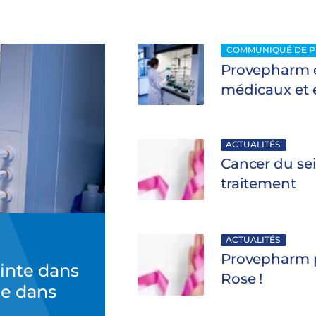
COMMUNIQUÉ DE P
Provepharm é
médicaux et e
ACTUALITÉS
Cancer du sei
traitement
ACTUALITÉS
Provepharm p
inte dans
Rose !
re dans