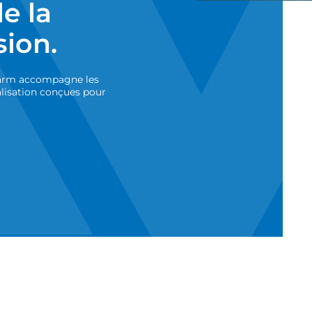
e la
sion.
pharm accompagne les
alisation conçues pour