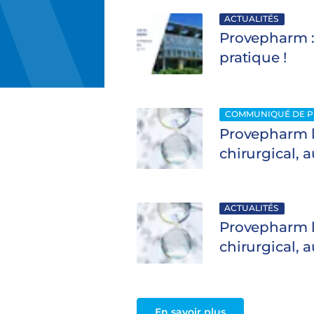
ACTUALITÉS
Provepharm : 
pratique !
COMMUNIQUÉ DE P
Provepharm 
chirurgical,
ACTUALITÉS
Provepharm 
chirurgical,
En savoir plus