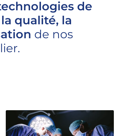
 technologies de
t
la qualité, la
sation
de nos
ier.