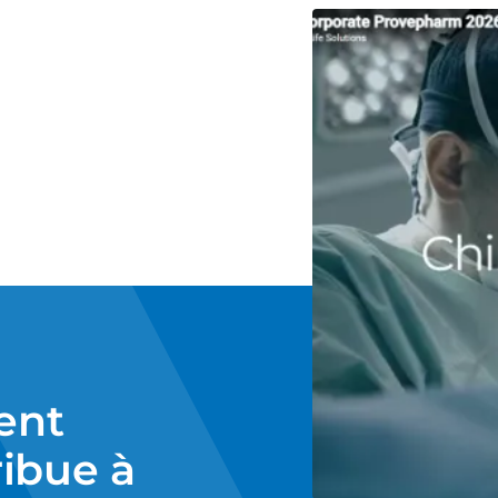
ent
ibue à