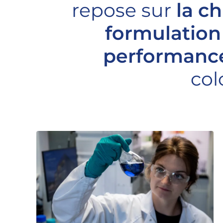
repose sur
la c
formulation
performance 
col