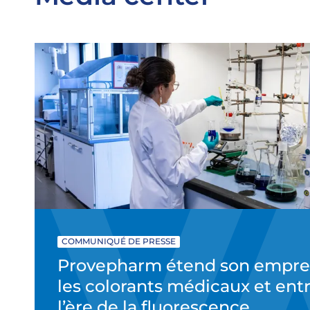
COMMUNIQUÉ DE PRESSE
Provepharm étend son empre
les colorants médicaux et ent
l’ère de la fluorescence