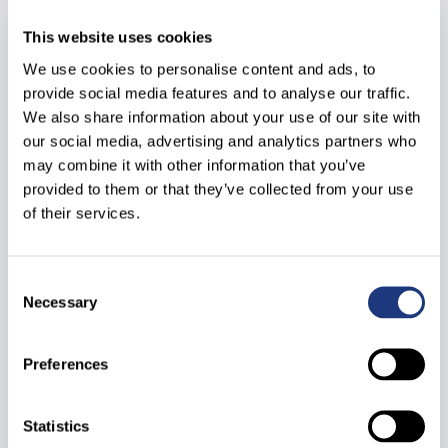
This website uses cookies
ANTIDOTE
MÉDICAMENT
We use cookies to personalise content and ads, to
Chlorure de méthylthioninium
provide social media features and to analyse our traffic.
Proveblue 5 mg/ml - Solution
We also share information about your use of our site with
injectable - Ampoules
our social media, advertising and analytics partners who
may combine it with other information that you’ve
Chlorure de méthylthioninium
provided to them or that they’ve collected from your use
of their services.
Consent
Necessary
Selection
Preferences
Statistics